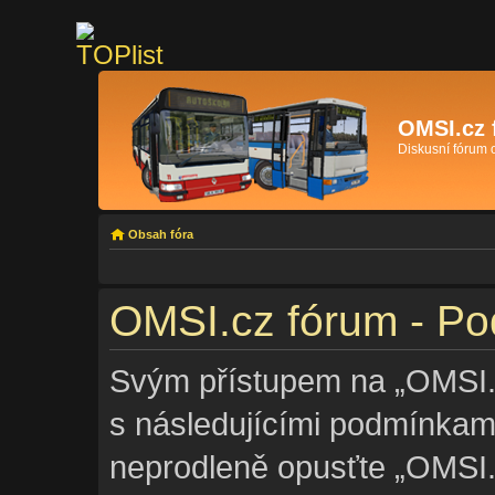
OMSI.cz 
Diskusní fórum
Obsah fóra
OMSI.cz fórum - Po
Svým přístupem na „OMSI.c
s následujícími podmínkam
neprodleně opusťte „OMSI.c