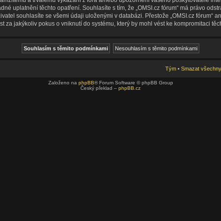
dné uplatnění těchto opatření. Souhlasíte s tím, že „OMSI.cz fórum“ má právo odst
vatel souhlasíte se všemi údaji uloženými v databázi. Přestože „OMSI.cz fórum“ an
a jakýkoliv pokus o vniknutí do systému, který by mohl vést ke kompromitaci těch
Tým
•
Smazat všechny 
Založeno na
phpBB
® Forum Software © phpBB Group
Český překlad –
phpBB.cz