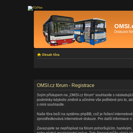
OMSI.
Diskusní f
Obsah fóra
OMSI.cz fórum - Registrace
Svým přístupem na „OMSI.cz fórum“ souhlasíte s následující
podmínky kdykoliv změnit a učiníme vše potřebné pro to, a
s nimi souhlasíte.
Naše fóra beží na systému phpBB, což je řešení internetovéh
zprostředkovává internetové diskuze. Pro další informace o
Zavazujete se nepřispívat na fórum pohoršujícím, hanlivým,
nebo platné mezinárodní právo. Tato činnost může vést k o