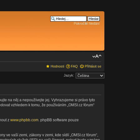
Pokročilé hledání
Hodnosti
FAQ
Přihlásit se
Jazyk:
te na něj a nepoužívejte jej. Vyhrazujeme si právo tyto
ledovat vzhledem k tomu, že používáním „OMSI.cz fórum“
hnout z
www.phpbb.com
. phpBB software pouze
y ve vaší zemi, zákony v zemi, kde sídlí „OMSI.cz fórum“,
rnetových služeb (ISP) na vaši činnost, pokud bude uznáno