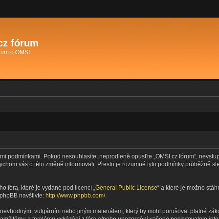
cz fórum
órum o OMSI
mi podmínkami. Pokud nesouhlasíte, neprodleně opusťte „OMSI.cz fórum“, nevstupuj
bychom vás o této změně informovali. Přesto je rozumné tyto podmínky průběžně s
o fóra, které je vydané pod licencí „
General Public License
“ a které je možno stá
 phpBB navštivte:
http://www.phpbb.com/
.
 nevhodným, vulgárním nebo jiným materiálem, který by mohl porušovat platné zákon
kamžitému a trvalému vykázání z fóra a/nebo upozornění vašeho poskytovatele inte