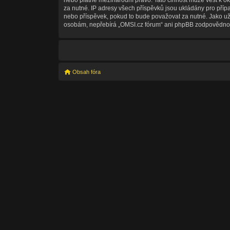
za nutné. IP adresy všech příspěvků jsou ukládány pro přípa
nebo příspěvek, pokud to bude považovat za nutné. Jako uži
osobám, nepřebírá „OMSI.cz fórum“ ani phpBB zodpovědnost z
Obsah fóra