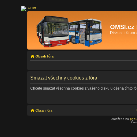
OMSI.cz 
Diskusní fórum
Obsah fóra
Smazat všechny cookies z fóra
Chcete smazat všechna cookies z vašeho disku uložená tímto f
Obsah fóra
Založeno na
php
Čes