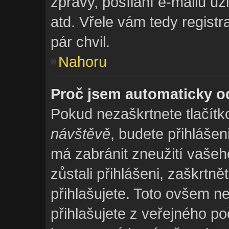
zprávy, posílání e-mailů už
atd. Vřele vám tedy regist
pár chvil.
Nahoru
Proč jsem automaticky o
Pokud nezaškrtnete tlačít
návštěvě
, budete přihlášen
má zabránit zneužití vašeh
zůstali přihlášeni, zaškrtně
přihlašujete. Toto ovšem 
přihlašujete z veřejného po