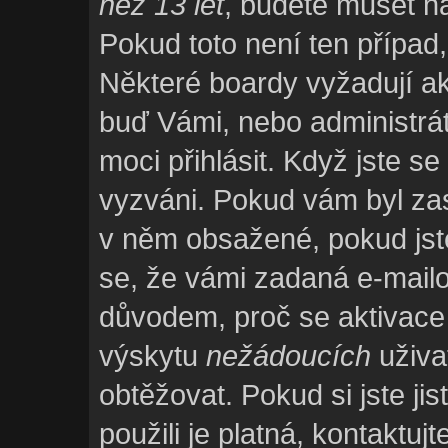
než 13 let
, budete muset ná
Pokud toto není ten případ
Některé boardy vyžadují ak
buď Vámi, nebo administrá
moci přihlásit. Když jste se 
vyzváni. Pokud vám byl zas
v něm obsažené, pokud jste 
se, že vámi zadaná e-mailo
důvodem, proč se aktivace
výskytu
nežádoucích
uživat
obtěžovat. Pokud si jste jis
použili je platná, kontaktuj