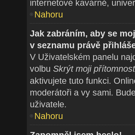
internetové kavárně, univer
Nahoru
Jak zabráním, aby se moj
v seznamu právě přihláš
V Uživatelském panelu naj
volbu
Skrýt moji přítomnost
aktivujete tuto funkci. Onli
moderátoři a vy sami. Bude
uživatele.
Nahoru
Zapomněl jsem heslo!