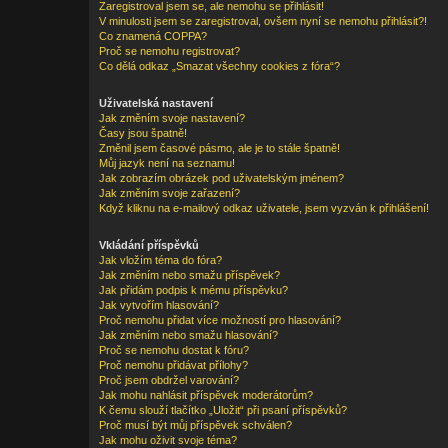
Zaregistroval jsem se, ale nemohu se přihlásit!
V minulosti jsem se zaregistroval, ovšem nyní se nemohu přihlásit?!
Co znamená COPPA?
Proč se nemohu registrovat?
Co dělá odkaz „Smazat všechny cookies z fóra“?
Uživatelská nastavení
Jak změním svoje nastavení?
Časy jsou špatně!
Změnil jsem časové pásmo, ale je to stále špatně!
Můj jazyk není na seznamu!
Jak zobrazím obrázek pod uživatelským jménem?
Jak změním svoje zařazení?
Když kliknu na e-mailový odkaz uživatele, jsem vyzván k přihlášení!
Vkládání příspěvků
Jak vložím téma do fóra?
Jak změním nebo smažu příspěvek?
Jak přidám podpis k mému příspěvku?
Jak vytvořím hlasování?
Proč nemohu přidat více možností pro hlasování?
Jak změním nebo smažu hlasování?
Proč se nemohu dostat k fóru?
Proč nemohu přidávat přílohy?
Proč jsem obdržel varování?
Jak mohu nahlásit příspěvek moderátorům?
K čemu slouží tlačítko „Uložit“ při psaní příspěvků?
Proč musí být můj příspěvek schválen?
Jak mohu oživit svoje téma?