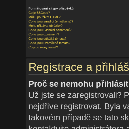
Formátování a typy příspěvků
Co je BBCode?
Můžu používat HTML?
Co to jsou smajlíci (emotikony)?
Mohu přidávat obrázky?
Co to jsou Globální oznámení?
Co to jsou oznámení?
Co to jsou důležitá témata?
Co to jsou uzamčená témata?
Co jsou ikony témat?
Registrace a přihlá
Proč se nemohu přihlási
Už jste se zaregistrovali? 
nejdříve registrovat. Byla 
takovém případě se tato s
kontaktujte administrátora 