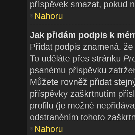
příspěvek smazat, pokud na
Nahoru
Jak přidám podpis k mé
Přidat podpis znamená, že s
To uděláte přes stránku
Pro
psanému příspěvku zatrže
Můžete rovněž přidat stejn
příspěvky zaškrtnutím přís
profilu (je možné nepřidáv
odstraněním tohoto zaškrtn
Nahoru