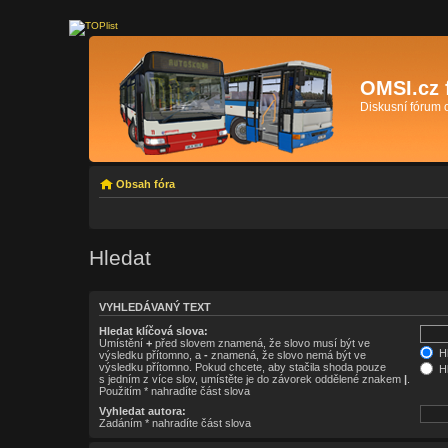
OMSI.cz 
Diskusní fórum
Obsah fóra
Hledat
VYHLEDÁVANÝ TEXT
Hledat klíčová slova:
Umístění
+
před slovem znamená, že slovo musí být ve
Hl
výsledku přítomno, a
-
znamená, že slovo nemá být ve
výsledku přítomno. Pokud chcete, aby stačila shoda pouze
Hl
s jedním z více slov, umístěte je do závorek oddělené znakem
|
.
Použitím * nahradíte část slova
Vyhledat autora:
Zadáním * nahradíte část slova