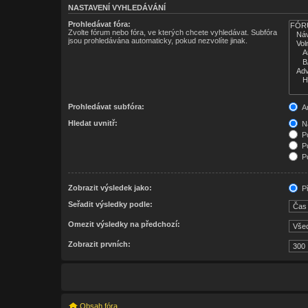
NASTAVENÍ VYHLEDÁVÁNÍ
Prohledávat fóra:
Zvolte fórum nebo fóra, ve kterých chcete vyhledávat. Subfóra
jsou prohledávána automaticky, pokud nezvolíte jinak.
Prohledávat subfóra:
A
Hledat uvnitř:
Ná
Po
Po
Po
Zobrazit výsledek jako:
Př
Seřadit výsledky podle:
Omezit výsledky na předchozí:
Zobrazit prvních:
Obsah fóra