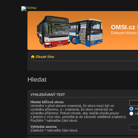
OMSI.cz 
Diskusní fórum
Obsah fóra
Hledat
VYHLEDÁVANÝ TEXT
Hledat klíčová slova:
Umístění
+
před slovem znamená, že slovo musí být ve
Hl
výsledku přítomno, a
-
znamená, že slovo nemá být ve
výsledku přítomno. Pokud chcete, aby stačila shoda pouze
Hl
s jedním z více slov, umístěte je do závorek oddělené znakem
|
.
Použitím * nahradíte část slova
Vyhledat autora:
Zadáním * nahradíte část slova