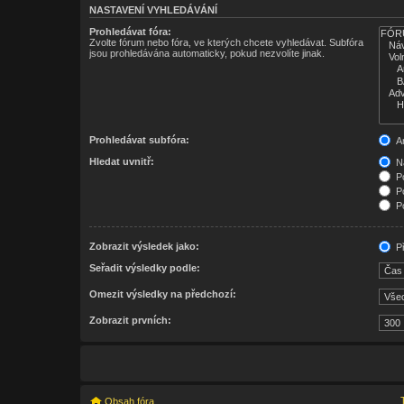
NASTAVENÍ VYHLEDÁVÁNÍ
Prohledávat fóra:
Zvolte fórum nebo fóra, ve kterých chcete vyhledávat. Subfóra
jsou prohledávána automaticky, pokud nezvolíte jinak.
Prohledávat subfóra:
A
Hledat uvnitř:
Ná
Po
Po
Po
Zobrazit výsledek jako:
Př
Seřadit výsledky podle:
Omezit výsledky na předchozí:
Zobrazit prvních:
Obsah fóra