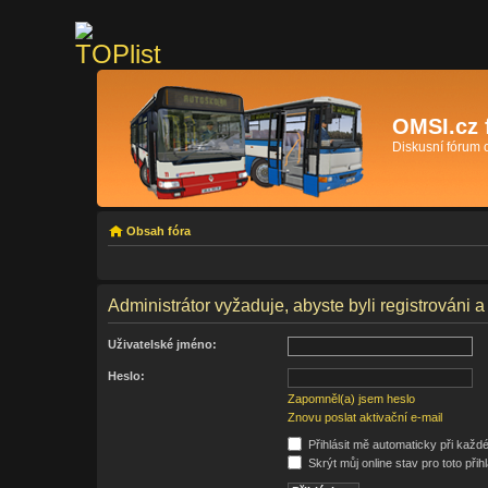
OMSI.cz 
Diskusní fórum
Obsah fóra
Administrátor vyžaduje, abyste byli registrováni a
Uživatelské jméno:
Heslo:
Zapomněl(a) jsem heslo
Znovu poslat aktivační e-mail
Přihlásit mě automaticky při každ
Skrýt můj online stav pro toto přih