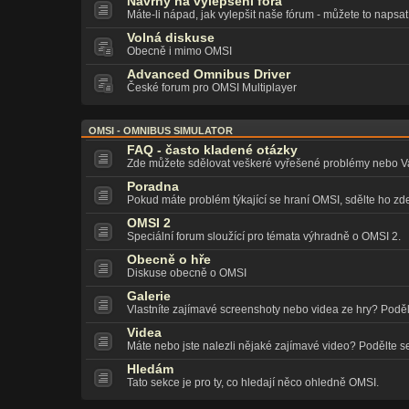
Návrhy na vylepšení fóra
Máte-li nápad, jak vylepšit naše fórum - můžete to napsa
Volná diskuse
Obecně i mimo OMSI
Advanced Omnibus Driver
České forum pro OMSI Multiplayer
OMSI - OMNIBUS SIMULATOR
FAQ - často kladené otázky
Zde můžete sdělovat veškeré vyřešené problémy nebo Va
Poradna
Pokud máte problém týkající se hraní OMSI, sdělte ho zd
OMSI 2
Speciální forum sloužící pro témata výhradně o OMSI 2.
Obecně o hře
Diskuse obecně o OMSI
Galerie
Vlastníte zajímavé screenshoty nebo videa ze hry? Poděl
Videa
Máte nebo jste nalezli nějaké zajímavé video? Podělte se 
Hledám
Tato sekce je pro ty, co hledají něco ohledně OMSI.