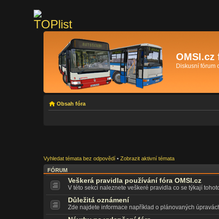
OMSI.cz 
Diskusní fórum
Obsah fóra
Vyhledat témata bez odpovědí
•
Zobrazit aktivní témata
FÓRUM
Veškerá pravidla používání fóra OMSI.cz
V této sekci naleznete veškeré pravidla co se týkají tohot
Důležitá oznámení
Zde najdete informace například o plánovaných úpravác