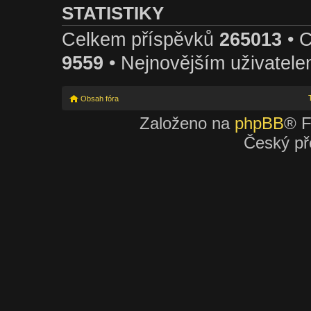
STATISTIKY
Celkem příspěvků
265013
• 
9559
• Nejnovějším uživatele
Obsah fóra
Založeno na
phpBB
® F
Český př