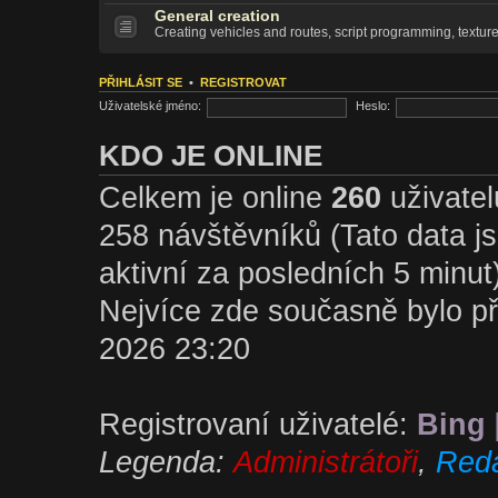
General creation
Creating vehicles and routes, script programming, textur
PŘIHLÁSIT SE
•
REGISTROVAT
Uživatelské jméno:
Heslo:
KDO JE ONLINE
Celkem je online
260
uživatel
258 návštěvníků (Tato data jso
aktivní za posledních 5 minut
Nejvíce zde současně bylo p
2026 23:20
Registrovaní uživatelé:
Bing 
Legenda:
Administrátoři
,
Reda